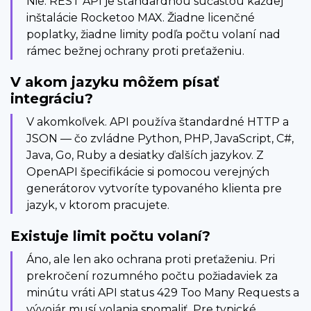
Nie. REST API je štandardnou súčasťou každej
inštalácie Rocketoo MAX. Žiadne licenčné
poplatky, žiadne limity podľa počtu volaní nad
rámec bežnej ochrany proti preťaženiu.
V akom jazyku môžem písať
integráciu?
V akomkoľvek. API používa štandardné HTTP a
JSON — čo zvládne Python, PHP, JavaScript, C#,
Java, Go, Ruby a desiatky ďalších jazykov. Z
OpenAPI špecifikácie si pomocou verejných
generátorov vytvoríte typovaného klienta pre
jazyk, v ktorom pracujete.
Existuje limit počtu volaní?
Áno, ale len ako ochrana proti preťaženiu. Pri
prekročení rozumného počtu požiadaviek za
minútu vráti API status 429 Too Many Requests a
vývojár musí volania spomaliť. Pre typické