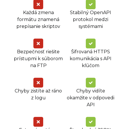
Každá zmena
Stabilný OpenAPI
formátu znamená
protokol medzi
prepísanie skriptov
systémami
Bezpečnosť riešite
Šifrovaná HTTPS
prístupmi k súborom
komunikácia s API
na FTP
kľúčom
Chyby zistíte až ráno
Chyby vidíte
z logu
okamžite v odpovedi
API