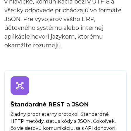
v hlavičke, komunikácia beží v UTF-8 a
všetky odpovede prichádzajú vo formáte
JSON. Pre vývojárov vášho ERP,
účtovného systému alebo internej
aplikácie hovorí jazykom, ktorému
okamžite rozumejú.
Štandardné REST a JSON
Žiadny proprietárny protokol. Štandardné
HTTP metódy, status kódy a JSON. Čokoľvek,
čo vie sieťovú komunikáciu, sa s API dohovorí.