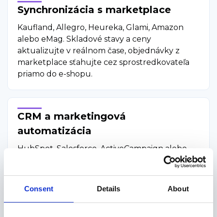
Synchronizácia s marketplace
Kaufland, Allegro, Heureka, Glami, Amazon
alebo eMag. Skladové stavy a ceny
aktualizujte v reálnom čase, objednávky z
marketplace sťahujte cez sprostredkovateľa
priamo do e-shopu.
CRM a marketingová
automatizácia
HubSpot, Salesforce, ActiveCampaign alebo
Mailchimp. Zákazníci, ich nákupná história a
stavy objednávok tečú do CRM automaticky —
segmentácia a kampane pracujú s dátami
Consent
Details
About
maximálne 5 minút starými.