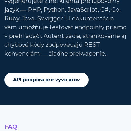
vygenerujete z nej klienta pre ľubovoľný
jazyk — PHP, Python, JavaScript, C#, Go,
Ruby, Java. Swagger UI dokumentácia
vám umožňuje testovať endpointy priamo
v prehliadači. Autentizácia, stránkovanie aj
chybové kódy zodpovedajú REST
konvenciám — žiadne prekvapenie.
API podpora pre vývojárov
FAQ