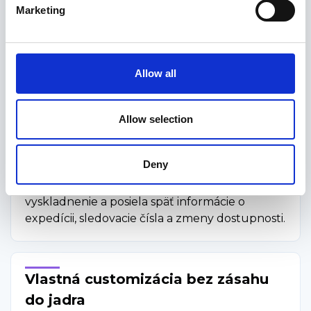
Reporting a BI nástroje
Marketing
Power BI, Tableau, Looker alebo Metabase.
Sťahujte dáta o objednávkach, produktoch a
zákazníkoch do dátového skladu a stavajte na
Allow all
nich reporty, predikcie aj dashboardy.
Allow selection
Integrácia skladového systému
Deny
WMS alebo skladový softvér beží mimo e-
shopu, ale cez API dostáva objednávky na
vyskladnenie a posiela späť informácie o
expedícii, sledovacie čísla a zmeny dostupnosti.
Vlastná customizácia bez zásahu
do jadra