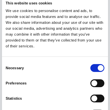
This website uses cookies
PIM a hromadná správa produktov
We use cookies to personalise content and ads, to
provide social media features and to analyse our traffic.
Centrálny PIM systém spravuje katalóg naprieč
We also share information about your use of our site with
všetkými kanálmi, do Rocketoo MAX
our social media, advertising and analytics partners who
synchronizuje produkty, varianty, obrázky aj
may combine it with other information that you’ve
ceny. Zmena na jednom mieste sa premietne
provided to them or that they’ve collected from your use
všade.
of their services.
Consent
Vlastná mobilná aplikácia
Necessary
Selection
Postavte si vlastnú iOS alebo Android aplikáciu,
ktorá čerpá dáta priamo z e-shopu cez API.
Preferences
Rovnaký katalóg, rovnaké objednávky,
rovnaké účty zákazníkov — iné rozhranie.
Statistics