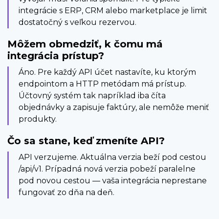
integrácie s ERP, CRM alebo marketplace je limit
dostatočný s veľkou rezervou.
Môžem obmedziť, k čomu má
integrácia prístup?
Áno. Pre každý API účet nastavíte, ku ktorým
endpointom a HTTP metódam má prístup.
Účtovný systém tak napríklad iba číta
objednávky a zapisuje faktúry, ale nemôže meniť
produkty.
Čo sa stane, keď zmeníte API?
API verzujeme. Aktuálna verzia beží pod cestou
/api/v1. Prípadná nová verzia pobeží paralelne
pod novou cestou — vaša integrácia neprestane
fungovať zo dňa na deň.