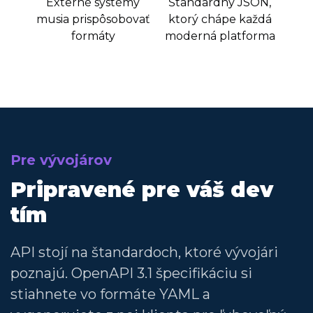
Externé systémy
Štandardný JSON,
musia prispôsobovať
ktorý chápe každá
formáty
moderná platforma
Pre vývojárov
Pripravené pre váš dev
tím
API stojí na štandardoch, ktoré vývojári
poznajú. OpenAPI 3.1 špecifikáciu si
stiahnete vo formáte YAML a