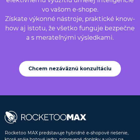
efektívnemu využitiu umelej inteligencie
vo vašom e-shope.
Získate výkonné nástroje, praktické know-
how aj istotu, že všetko funguje bezpečne
a s merateľnými výsledkami.
Chcem nezáväznú konzultáciu
Rocketoo MAX predstavuje hybridné e‑shopové riešenie,
ktoré spája hotové jadro, pripravené doplnky a vývoj na