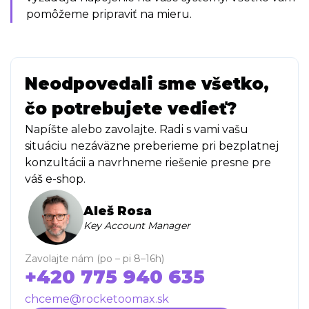
pomôžeme pripraviť na mieru.
Neodpovedali sme všetko,
čo potrebujete vedieť?
Napíšte alebo zavolajte. Radi s vami vašu
situáciu nezáväzne preberieme pri bezplatnej
konzultácii a navrhneme riešenie presne pre
váš e-shop.
Aleš Rosa
Key Account Manager
Zavolajte nám (po – pi 8–16h)
+420 775 940 635
chceme@rocketoomax.sk