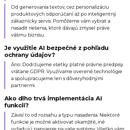
Od generovania textov, cez personalizáciu
produktových odporúčaní až po inteligentný
zákaznícky servis. Pomôžeme vám vybrať a
nasadiť riešenia, ktoré dávajú zmysel práve
vášmu biznisu.
Je využitie AI bezpečné z pohľadu
ochrany údajov?
Áno. Dodržujeme všetky platné právne predpisy
vrátane GDPR. Využívame overené technológie
a spolupracujeme len s dôveryhodnými
partnermi.
Ako dlho trvá implementácia AI
funkcií?
Závisí to od rozsahu a typu nasadenia. Niektoré
funkcie je možné aktivovať okamžitě, iné
vyžadujú napojenie na vaše systémy. Všetko vám