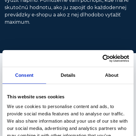
využiť naplno. Pomôžeme vám pochopiť, kde má AI
skutočnú hodnotu, ako ju zapojiť do každodennej
prevádzky e-shopu a ako z nej dlhodobo vyťažiť
maximum.
Naše AI nástroje
Consent
Details
About
Umelá inteligencia pre
This website uses cookies
váš e-shop
We use cookies to personalise content and ads, to
provide social media features and to analyse our traffic.
V Rocketoo MAX
vyvíjame vlastné AI
We also share information about your use of our site with
nástroje
priamo na mieru našim e-
our social media, advertising and analytics partners who
shopom. Už teraz môžete využiť
may combine it with other information that you’ve