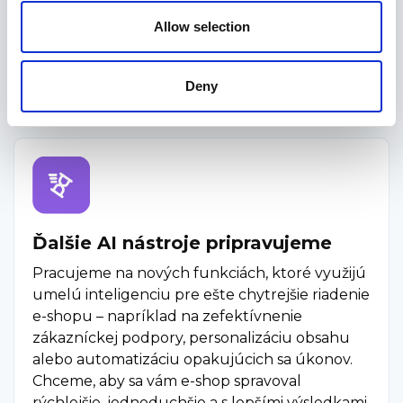
možnosti ChatGPT priamo pri správe e-shopu.
Allow selection
Viac o Rocketoo AI
Deny
Ďalšie AI nástroje pripravujeme
Pracujeme na nových funkciách, ktoré využijú
umelú inteligenciu pre ešte chytrejšie riadenie
e-shopu – napríklad na zefektívnenie
zákazníckej podpory, personalizáciu obsahu
alebo automatizáciu opakujúcich sa úkonov.
Chceme, aby sa vám e-shop spravoval
rýchlejšie, jednoduchšie a s lepšími výsledkami.